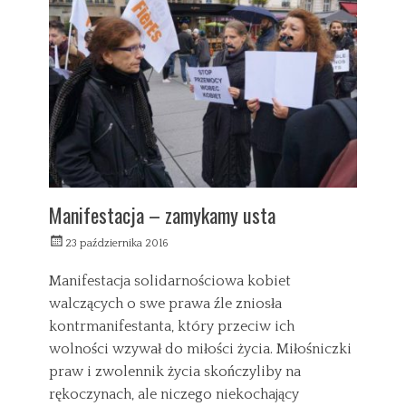
e
c
g
h
o
n
r
i
i
a
e
P
s
o
l
i
t
y
k
Manifestacja – zamykamy usta
i
T
W
23 października 2016
a
w
y
g
y
s
Manifestacja solidarnościowa kobiet
s
b
ł
walczących o swe prawa źle zniosła
o
a
kontrmanifestanta, który przeciw ich
r
n
y
y
wolności wzywał do miłości życia. Miłośniczki
2
praw i zwolennik życia skończyliby na
0
rękoczynach, ale niczego niekochający
1