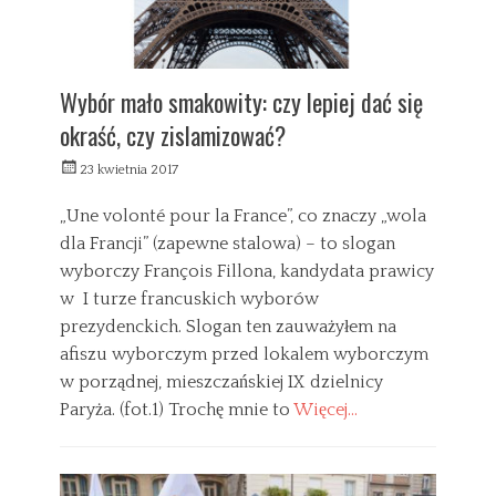
Wybór mało smakowity: czy lepiej dać się
okraść, czy zislamizować?
W
23 kwietnia 2017
y
s
„Une volonté pour la France”, co znaczy „wola
ł
dla Francji” (zapewne stalowa) – to slogan
a
wyborczy François Fillona, kandydata prawicy
n
y
w I turze francuskich wyborów
prezydenckich. Slogan ten zauważyłem na
afiszu wyborczym przed lokalem wyborczym
w porządnej, mieszczańskiej IX dzielnicy
Paryża. (fot.1) Trochę mnie to
Więcej…
C
a
K
t
u