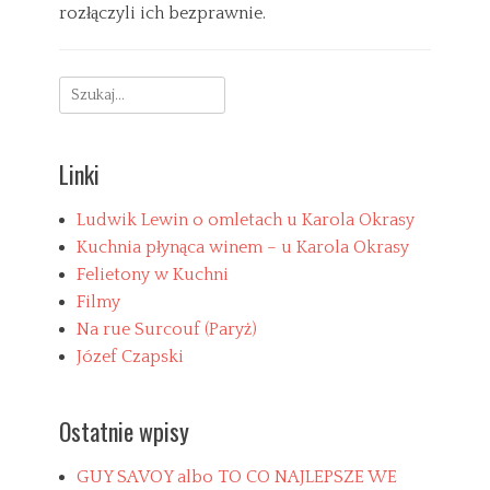
7
rozłączyli ich bezprawnie.
F
r
C
a
a
B
Search
n
t
e
c
e
z
for:
j
g
k
a
o
a
Linki
r
t
i
e
e
g
Ludwik Lewin o omletach u Karola Okrasy
s
o
Kuchnia płynąca winem – u Karola Okrasy
r
Felietony w Kuchni
i
Filmy
i
,
Na rue Surcouf (Paryż)
K
Józef Czapski
u
c
h
Ostatnie wpisy
n
i
a
GUY SAVOY albo TO CO NAJLEPSZE WE
P