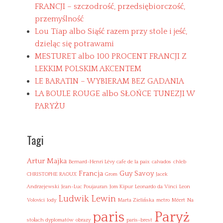
FRANCJI – szczodrość, przedsiębiorczość,
o
l
przemyślność
i
Lou Tíap albo Siąść razem przy stole i jeść,
t
dzieląc się potrawami
y
MESTURET albo 100 PROCENT FRANCJI Z
k
i
LEKKIM POLSKIM AKCENTEM
LE BARATIN – WYBIERAM BEZ GADANIA
LA BOULE ROUGE albo SŁOŃCE TUNEZJI W
PARYŻU
Tagi
Artur Majka
Bernard-Henri Lévy
cafe de la paix
calvados
chleb
Francja
Guy Savoy
CHRISTOPHE RAOUX
Grom
Jacek
Andrzejewski
Jean-Luc Poujauran
Jom Kipur
Leonardo da Vinci
Leon
Ludwik Lewin
Volovici
lody
Marta Zielińska
metro
Méert
Na
Paryż
paris
stołach dyplomatów
obrazy
paris-brest