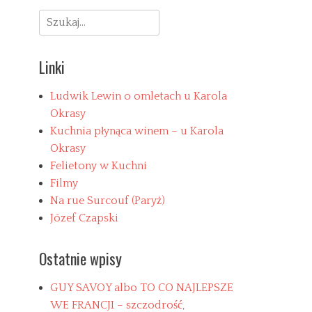
Search
for:
Linki
Ludwik Lewin o omletach u Karola
Okrasy
Kuchnia płynąca winem – u Karola
Okrasy
Felietony w Kuchni
Filmy
Na rue Surcouf (Paryż)
Józef Czapski
Ostatnie wpisy
GUY SAVOY albo TO CO NAJLEPSZE
WE FRANCJI – szczodrość,