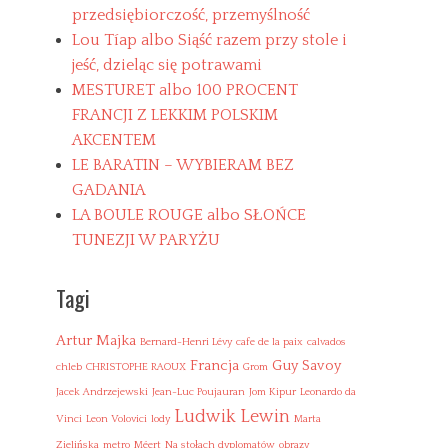
przedsiębiorczość, przemyślność
Lou Tíap albo Siąść razem przy stole i
jeść, dzieląc się potrawami
MESTURET albo 100 PROCENT
FRANCJI Z LEKKIM POLSKIM
AKCENTEM
LE BARATIN – WYBIERAM BEZ
GADANIA
LA BOULE ROUGE albo SŁOŃCE
TUNEZJI W PARYŻU
Tagi
Artur Majka
Bernard-Henri Lévy
cafe de la paix
calvados
Francja
Guy Savoy
chleb
CHRISTOPHE RAOUX
Grom
Jacek Andrzejewski
Jean-Luc Poujauran
Jom Kipur
Leonardo da
Ludwik Lewin
Vinci
Leon Volovici
lody
Marta
Zielińska
metro
Méert
Na stołach dyplomatów
obrazy