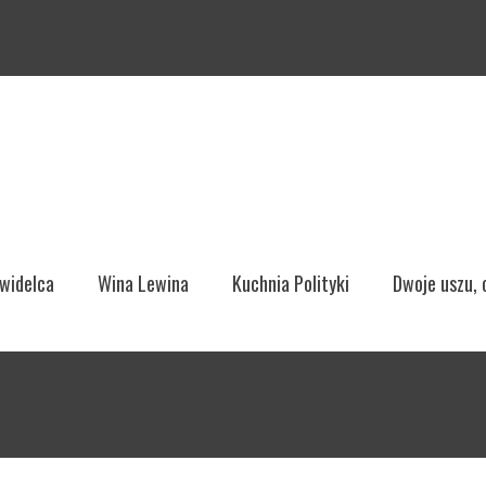
ght Menu
 widelca
Wina Lewina
Kuchnia Polityki
Dwoje uszu,