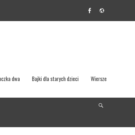
Facebook
Website
 oczka dwa
Bajki dla starych dzieci
Wiersze
Search