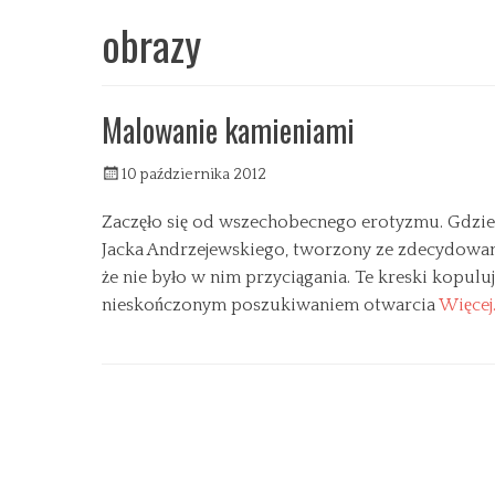
obrazy
Malowanie kamieniami
W
10 października 2012
y
Zaczęło się od wszechobecnego erotyzmu. Gdzie t
s
ł
Jacka Andrzejewskiego, tworzony ze zdecydowany
a
że nie było w nim przyciągania. Te kreski kopuluj
n
nieskończonym poszukiwaniem otwarcia
Więcej
y
C
a
D
t
w
e
o
g
j
o
e