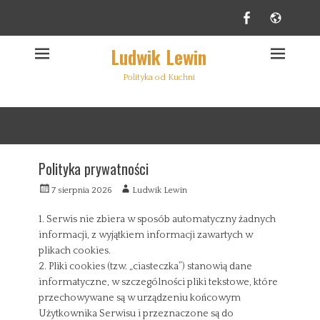
Facebook
Websi
Ludwik Lewin
Polityka od Kuchni
Polityka prywatności
W
A
7 sierpnia 2026
Ludwik Lewin
y
u
s
t
1. Serwis nie zbiera w sposób automatyczny żadnych
ł
o
informacji, z wyjątkiem informacji zawartych w
a
r
plikach cookies.
n
2. Pliki cookies (tzw. „ciasteczka”) stanowią dane
y
informatyczne, w szczególności pliki tekstowe, które
przechowywane są w urządzeniu końcowym
Użytkownika Serwisu i przeznaczone są do