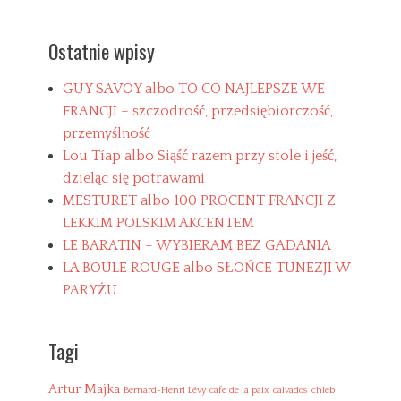
Ostatnie wpisy
GUY SAVOY albo TO CO NAJLEPSZE WE
FRANCJI – szczodrość, przedsiębiorczość,
przemyślność
Lou Tíap albo Siąść razem przy stole i jeść,
dzieląc się potrawami
MESTURET albo 100 PROCENT FRANCJI Z
LEKKIM POLSKIM AKCENTEM
LE BARATIN – WYBIERAM BEZ GADANIA
LA BOULE ROUGE albo SŁOŃCE TUNEZJI W
PARYŻU
Tagi
Artur Majka
Bernard-Henri Lévy
cafe de la paix
calvados
chleb