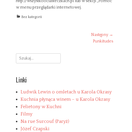
http://wszystkoociasteczkach.pl lub w sekcji „Pomoc”
w menu przeglądarki internetowej.
C
Bez kategorii
a
t
e
Nawigacja
Następny →
g
Następny
Punkitudes
wpisu
o
wpis:
r
i
Search
e
for:
s
Linki
Ludwik Lewin o omletach u Karola Okrasy
Kuchnia płynąca winem – u Karola Okrasy
Felietony w Kuchni
Filmy
Na rue Surcouf (Paryż)
Józef Czapski