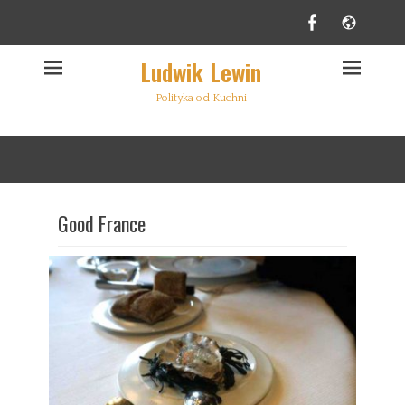
Facebook
Websi
Ludwik Lewin
Polityka od Kuchni
Good France