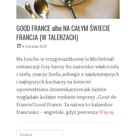
GOOD FRANCE albo NA CAŁYM ŚWIECIE
FRANCJA (W TALERZACH)
W
4 stycznia 2017
y
s
Na lunchu w trzygwiazdkowej (u Michelina!)
ł
restauracji Guy Savoy (to nazwisko właściciela
a
i szefa, znaczy Szefa, jednego z najsłynniejszych
n
y
i najlepszych kucharzy na świecie)
opowiedziano dziennikarzom jak będzie
wyglądało kolejne wydanie imprezy „Gout de
France/Good France. Ta nazwa to kalambur
francusko – angielski, gdyż pierwsza
Więcej…
C
a
P
Search
t
a