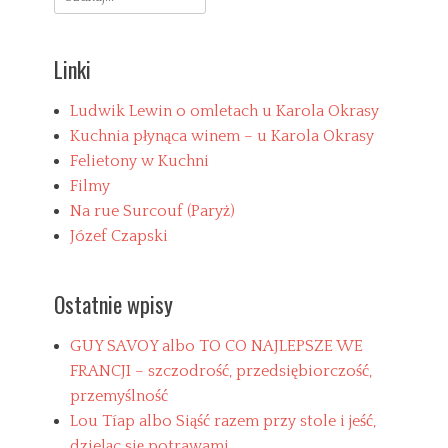
e
r
for:
g
y
o
ż
Linki
r
n
i
a
e
c
Ludwik Lewin o omletach u Karola Okrasy
s
z
Kuchnia płynąca winem – u Karola Okrasy
u
Felietony w Kuchni
b
Filmy
k
u
Na rue Surcouf (Paryż)
w
Józef Czapski
i
d
e
Ostatnie wpisy
l
c
a
GUY SAVOY albo TO CO NAJLEPSZE WE
T
FRANCJI – szczodrość, przedsiębiorczość,
a
G
g
przemyślność
o
s
o
Lou Tíap albo Siąść razem przy stole i jeść,
d
dzieląc się potrawami