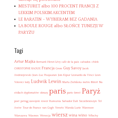
F
MESTURET albo 100 PROCENT FRANCJI Z
r
a
LEKKIM POLSKIM AKCENTEM
n
LE BARATIN – WYBIERAM BEZ GADANIA
c
LA BOULE ROUGE albo SŁOŃCE TUNEZJI W
e
,
PARYŻU
G
o
u
Tagi
t
d
Artur Majka
e
Bernard-Henri Lévy
cafe de la paix
calvados
chleb
F
Francja
Guy Savoy
CHRISTOPHE RAOUX
Grom
Jacek
r
Andrzejewski
Jean-Luc Poujauran
Jom Kipur
Leonardo da Vinci
Leon
a
Ludwik Lewin
n
Volovici
lody
Marta Zielińska
metro
Méert
Na
c
Paryż
paris
e
stołach dyplomatów
obrazy
paris-brest
,
G
post
pstrąg zawojski
rower
Rumunia
Salvador Dalí
Szczebrzeszyn
Tel
u
Awiw
Tour de France
van Gogh
Veneto
Wanda Lurie
Wannsee
y
wiersz
wina
wino
Warszawa
Wasmes
Wenecja
Włochy
S