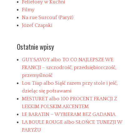
Felietony w Kuchni
b
Filmy
k
u
Na rue Surcouf (Paryż)
w
Józef Czapski
i
d
e
Ostatnie wpisy
l
c
a
GUY SAVOY albo TO CO NAJLEPSZE WE
T
FRANCJI – szczodrość, przedsiębiorczość,
a
K
g
przemyślność
o
s
b
Lou Tíap albo Siąść razem przy stole i jeść,
e
dzieląc się potrawami
,
MESTURET albo 100 PROCENT FRANCJI Z
P
s
LEKKIM POLSKIM AKCENTEM
t
LE BARATIN – WYBIERAM BEZ GADANIA
r
LA BOULE ROUGE albo SŁOŃCE TUNEZJI W
ą
g
PARYŻU
a