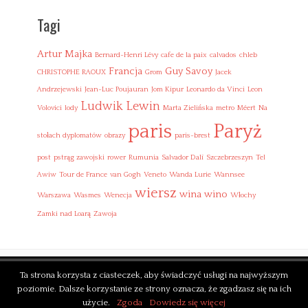
l
p
Tagi
e
j
Artur Majka
s
Bernard-Henri Lévy
cafe de la paix
calvados
chleb
k
Francja
Guy Savoy
CHRISTOPHE RAOUX
Grom
Jacek
i
Andrzejewski
Jean-Luc Poujauran
Jom Kipur
Leonardo da Vinci
Leon
,
Ludwik Lewin
W
Volovici
lody
Marta Zielińska
metro
Méert
Na
o
Paryż
paris
ł
stołach dyplomatów
obrazy
paris-brest
o
w
post
pstrąg zawojski
rower
Rumunia
Salvador Dalí
Szczebrzeszyn
Tel
i
Awiw
Tour de France
van Gogh
Veneto
Wanda Lurie
Wannsee
n
wiersz
wina
wino
Warszawa
Wasmes
Wenecja
Włochy
a
Zamki nad Loarą
Zawoja
Ta strona korzysta z ciasteczek, aby świadczyć usługi na najwyższym
poziomie. Dalsze korzystanie ze strony oznacza, że zgadzasz się na ich
Copyright © 2026
Ludwik Lewin
. All Rights Reserved. | Clean
użycie.
Zgoda
Dowiedz się więcej
Magazine by
Catch Themes