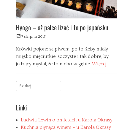
Hyogo – aż palce lizać i to po japońsku
W
7 sierpnia 2017
y
s
Krówki pojone są piwem, po to, żeby miały
ł
mięsko mięciutkie, soczyste i tak dobre, by
a
jedzący myślał, że to niebo w gębie.
Więcej…
n
y
C
a
P
Search
t
a
e
r
for:
g
y
o
ż
Linki
r
n
i
a
e
c
Ludwik Lewin o omletach u Karola Okrasy
s
z
Kuchnia płynąca winem – u Karola Okrasy
u