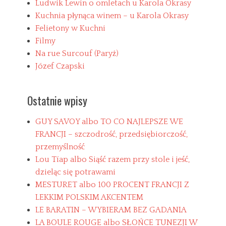
e
z
Ludwik Lewin o omletach u Karola Okrasy
s
u
Kuchnia płynąca winem – u Karola Okrasy
,
Felietony w Kuchni
o
Filmy
c
z
Na rue Surcouf (Paryż)
k
Józef Czapski
a
d
w
Ostatnie wpisy
a
T
a
C
GUY SAVOY albo TO CO NAJLEPSZE WE
g
h
FRANCJI – szczodrość, przedsiębiorczość,
s
a
przemyślność
n
t
Lou Tíap albo Siąść razem przy stole i jeść,
i
dzieląc się potrawami
l
MESTURET albo 100 PROCENT FRANCJI Z
l
y
LEKKIM POLSKIM AKCENTEM
,
LE BARATIN – WYBIERAM BEZ GADANIA
M
LA BOULE ROUGE albo SŁOŃCE TUNEZJI W
u