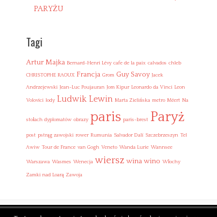
z
PARYŻU
e
u
m
Tagi
K
o
Artur Majka
n
Bernard-Henri Lévy
cafe de la paix
calvados
chleb
d
Francja
Guy Savoy
CHRISTOPHE RAOUX
Grom
Jacek
e
Andrzejewski
Jean-Luc Poujauran
Jom Kipur
Leonardo da Vinci
Leon
u
Ludwik Lewin
s
Volovici
lody
Marta Zielińska
metro
Méert
Na
z
Paryż
paris
y
stołach dyplomatów
obrazy
paris-brest
,
T
post
pstrąg zawojski
rower
Rumunia
Salvador Dalí
Szczebrzeszyn
Tel
h
Awiw
Tour de France
van Gogh
Veneto
Wanda Lurie
Wannsee
é
wiersz
wina
wino
Warszawa
Wasmes
Wenecja
Włochy
o
d
Zamki nad Loarą
Zawoja
o
r
e
’