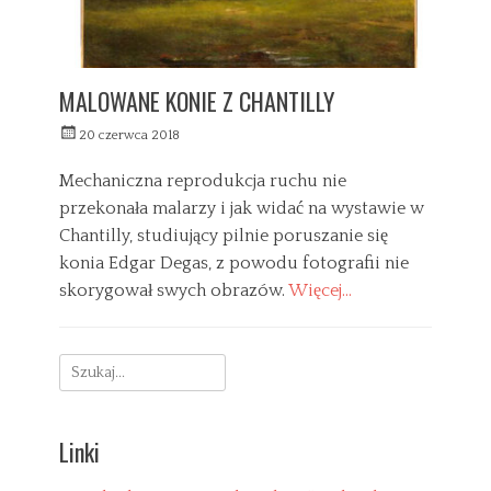
MALOWANE KONIE Z CHANTILLY
W
20 czerwca 2018
y
s
Mechaniczna reprodukcja ruchu nie
ł
przekonała malarzy i jak widać na wystawie w
a
Chantilly, studiujący pilnie poruszanie się
n
y
konia Edgar Degas, z powodu fotografii nie
skorygował swych obrazów.
Więcej…
C
a
D
Search
t
w
e
o
for:
g
j
o
e
Linki
r
u
i
s