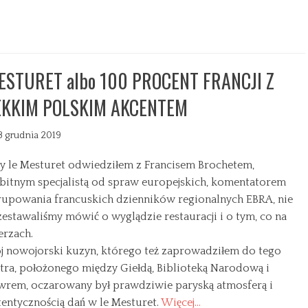
ESTURET albo 100 PROCENT FRANCJI Z
EKKIM POLSKIM AKCENTEM
8 grudnia 2019
y le Mesturet odwiedziłem z Francisem Brochetem,
bitnym specjalistą od spraw europejskich, komentatorem
rupowania francuskich dzienników regionalnych EBRA, nie
zestawaliśmy mówić o wyglądzie restauracji i o tym, co na
erzach.
j nowojorski kuzyn, którego też zaprowadziłem do tego
stra, położonego między Giełdą, Biblioteką Narodową i
wrem, oczarowany był prawdziwie paryską atmosferą i
tentycznością dań w le Mesturet.
Więcej…