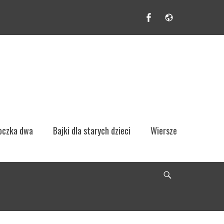
Facebook
Website
 oczka dwa
Bajki dla starych dzieci
Wiersze
Search