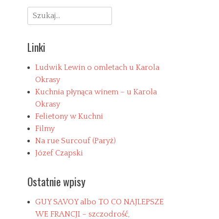
Search
for:
Linki
Ludwik Lewin o omletach u Karola
Okrasy
Kuchnia płynąca winem – u Karola
Okrasy
Felietony w Kuchni
Filmy
Na rue Surcouf (Paryż)
Józef Czapski
Ostatnie wpisy
GUY SAVOY albo TO CO NAJLEPSZE
WE FRANCJI – szczodrość,