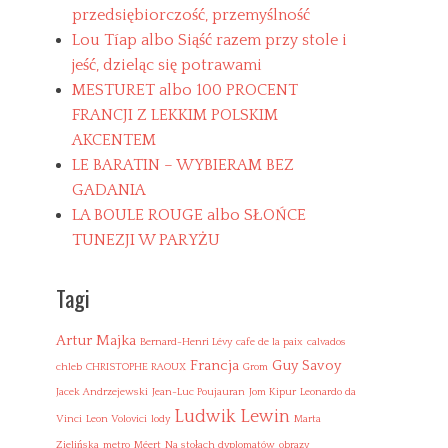
przedsiębiorczość, przemyślność
Lou Tíap albo Siąść razem przy stole i
jeść, dzieląc się potrawami
MESTURET albo 100 PROCENT
FRANCJI Z LEKKIM POLSKIM
AKCENTEM
LE BARATIN – WYBIERAM BEZ
GADANIA
LA BOULE ROUGE albo SŁOŃCE
TUNEZJI W PARYŻU
Tagi
Artur Majka
Bernard-Henri Lévy
cafe de la paix
calvados
Francja
Guy Savoy
chleb
CHRISTOPHE RAOUX
Grom
Jacek Andrzejewski
Jean-Luc Poujauran
Jom Kipur
Leonardo da
Ludwik Lewin
Vinci
Leon Volovici
lody
Marta
Zielińska
metro
Méert
Na stołach dyplomatów
obrazy