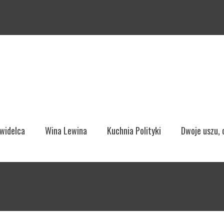
ght Menu
 widelca
Wina Lewina
Kuchnia Polityki
Dwoje uszu,