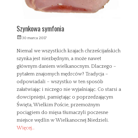
Szynkowa symfonia
W
30 marca 2017
y
s
Niemal we wszystkich krajach chrześcijańskich
ł
szynka jest niezbędnym, a może nawet
a
głównym daniem wielkanocnym. Dlaczego –
n
y
pytałem znajomych mędrców? Tradycja –
odpowiadali – wszystko w ten sposób
załatwiając i niczego nie wyjaśniając. Co starsi a
dowcipniejsi, pamiętając o poprzedzającym
Święta, Wielkim Poście, przemożnym
pociągiem do mięsa tłumaczyli poczesne
miejsce wędlin w Wielkanocnej Niedzieli.
Więcej…
C