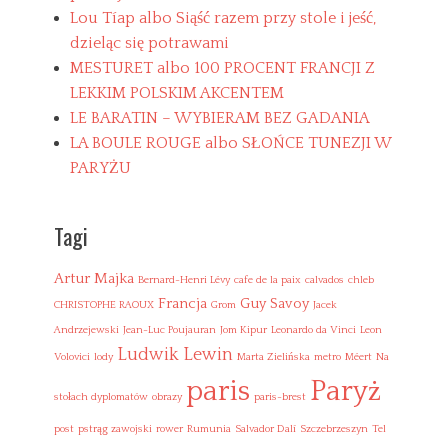
s
y
Lou Tíap albo Siąść razem przy stole i jeść,
n
dzieląc się potrawami
k
MESTURET albo 100 PROCENT FRANCJI Z
a
,
LEKKIM POLSKIM AKCENTEM
W
LE BARATIN – WYBIERAM BEZ GADANIA
i
LA BOULE ROUGE albo SŁOŃCE TUNEZJI W
e
l
PARYŻU
k
a
n
Tagi
o
c
Artur Majka
Bernard-Henri Lévy
cafe de la paix
calvados
chleb
Francja
Guy Savoy
CHRISTOPHE RAOUX
Grom
Jacek
Andrzejewski
Jean-Luc Poujauran
Jom Kipur
Leonardo da Vinci
Leon
Ludwik Lewin
Volovici
lody
Marta Zielińska
metro
Méert
Na
Paryż
paris
stołach dyplomatów
obrazy
paris-brest
post
pstrąg zawojski
rower
Rumunia
Salvador Dalí
Szczebrzeszyn
Tel