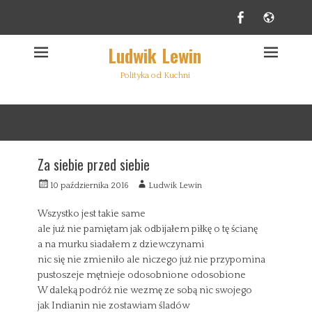
Facebook
Websi
Ludwik Lewin
Polityka od Kuchni
Za siebie przed siebie
W
A
10 października 2016
Ludwik Lewin
y
u
s
t
Wszystko jest takie same
ł
o
ale już nie pamiętam jak odbijałem piłkę o tę ścianę
a
r
a na murku siadałem z dziewczynami
n
nic się nie zmieniło ale niczego już nie przypomina
y
pustoszeje mętnieje odosobnione odosobione
W daleką podróż nie wezmę ze sobą nic swojego
jak Indianin nie zostawiam śladów