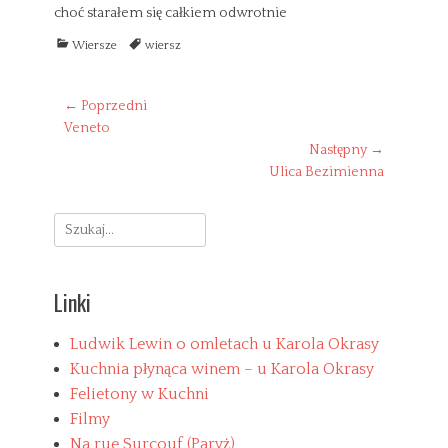
choć starałem się całkiem odwrotnie
C
T
Wiersze
wiersz
a
a
t
g
e
Nawigacja
s
← Poprzedni
g
Previous
Veneto
wpisu
o
post:
Następny →
r
Następny
Ulica Bezimienna
i
wpis:
e
s
Search
for:
Linki
Ludwik Lewin o omletach u Karola Okrasy
Kuchnia płynąca winem – u Karola Okrasy
Felietony w Kuchni
Filmy
Na rue Surcouf (Paryż)