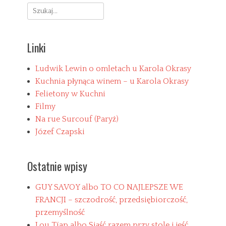
P
Search
t
a
e
r
for:
g
y
o
ż
Linki
r
n
i
a
e
c
Ludwik Lewin o omletach u Karola Okrasy
s
z
Kuchnia płynąca winem – u Karola Okrasy
u
Felietony w Kuchni
b
Filmy
k
u
Na rue Surcouf (Paryż)
w
Józef Czapski
i
d
e
Ostatnie wpisy
l
c
a
GUY SAVOY albo TO CO NAJLEPSZE WE
T
FRANCJI – szczodrość, przedsiębiorczość,
a
f
g
przemyślność
a
s
t
Lou Tíap albo Siąść razem przy stole i jeść,