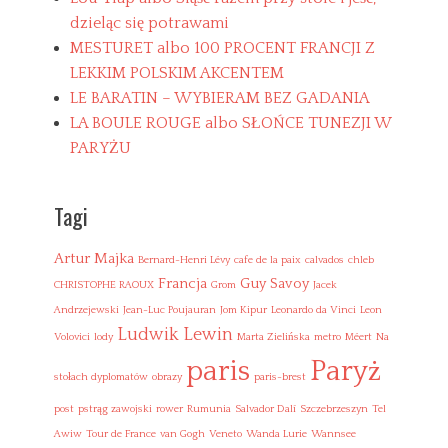
t
dzieląc się potrawami
o
MESTURET albo 100 PROCENT FRANCJI Z
u
c
LEKKIM POLSKIM AKCENTEM
h
LE BARATIN – WYBIERAM BEZ GADANIA
e
LA BOULE ROUGE albo SŁOŃCE TUNEZJI W
,
h
PARYŻU
u
m
u
Tagi
s
,
Artur Majka
k
Bernard-Henri Lévy
cafe de la paix
calvados
chleb
u
Francja
Guy Savoy
CHRISTOPHE RAOUX
Grom
Jacek
c
Andrzejewski
Jean-Luc Poujauran
Jom Kipur
Leonardo da Vinci
Leon
h
Ludwik Lewin
n
Volovici
lody
Marta Zielińska
metro
Méert
Na
i
Paryż
paris
a
stołach dyplomatów
obrazy
paris-brest
l
i
post
pstrąg zawojski
rower
Rumunia
Salvador Dalí
Szczebrzeszyn
Tel
b
Awiw
Tour de France
van Gogh
Veneto
Wanda Lurie
Wannsee
a