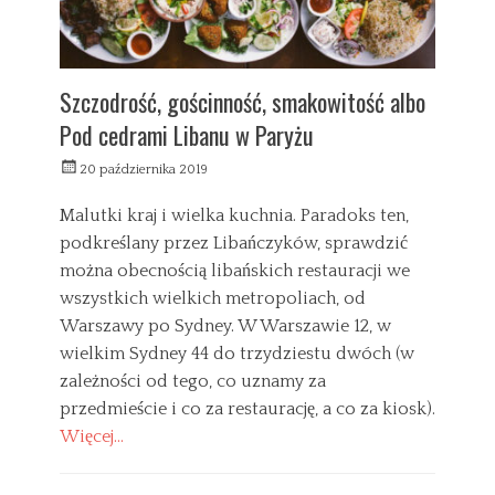
Szczodrość, gościnność, smakowitość albo
Pod cedrami Libanu w Paryżu
W
20 października 2019
y
s
Malutki kraj i wielka kuchnia. Paradoks ten,
ł
podkreślany przez Libańczyków, sprawdzić
a
można obecnością libańskich restauracji we
n
y
wszystkich wielkich metropoliach, od
Warszawy po Sydney. W Warszawie 12, w
wielkim Sydney 44 do trzydziestu dwóch (w
zależności od tego, co uznamy za
przedmieście i co za restaurację, a co za kiosk).
Więcej…
C
a