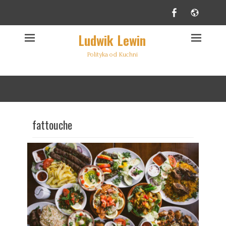
Facebook
Websi
Ludwik Lewin
Polityka od Kuchni
fattouche