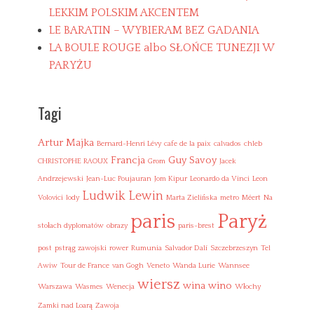
e
LEKKIM POLSKIM AKCENTEM
l
LE BARATIN – WYBIERAM BEZ GADANIA
l
LA BOULE ROUGE albo SŁOŃCE TUNEZJI W
o
,
PARYŻU
S
a
n
Tagi
R
o
Artur Majka
m
Bernard-Henri Lévy
cafe de la paix
calvados
chleb
a
Francja
Guy Savoy
CHRISTOPHE RAOUX
Grom
Jacek
n
Andrzejewski
Jean-Luc Poujauran
Jom Kipur
Leonardo da Vinci
Leon
o
Ludwik Lewin
Volovici
lody
Marta Zielińska
metro
Méert
Na
Paryż
paris
stołach dyplomatów
obrazy
paris-brest
post
pstrąg zawojski
rower
Rumunia
Salvador Dalí
Szczebrzeszyn
Tel
Awiw
Tour de France
van Gogh
Veneto
Wanda Lurie
Wannsee
wiersz
wina
wino
Warszawa
Wasmes
Wenecja
Włochy
Zamki nad Loarą
Zawoja