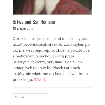
Bitwa pod San Romano
W
12 maja 2019
y
s
Obraz ten fascynuje mnie od dnia, kiedy jako
ł
uczeń prowincjonalnej szkoły, zobaczyłem po
a
raz pierwszy jego reprodukcje na pocztówce,
n
y
z pietyzmem przechowywanej przez
nauczycielkę łaciny, przysłanej z dalekich,
istniejących tylko w książkach i atlasach
krajów, nie wiadomo do kogo, nie wiadomo
przez kogo.
Więcej…
C
a
D
Search
t
w
e
o
for: