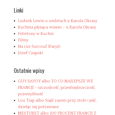
g
j
o
e
Linki
r
u
i
s
e
z
Ludwik Lewin o omletach u Karola Okrasy
s
u
Kuchnia płynąca winem – u Karola Okrasy
,
Felietony w Kuchni
o
Filmy
c
z
Na rue Surcouf (Paryż)
k
Józef Czapski
a
d
w
Ostatnie wpisy
a
T
a
P
GUY SAVOY albo TO CO NAJLEPSZE WE
g
a
FRANCJI – szczodrość, przedsiębiorczość,
s
o
przemyślność
l
o
Lou Tíap albo Siąść razem przy stole i jeść,
U
dzieląc się potrawami
c
MESTURET albo 100 PROCENT FRANCJI Z
c