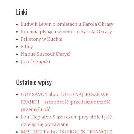
g
j
o
e
Linki
r
u
i
s
e
z
Ludwik Lewin o omletach u Karola Okrasy
s
u
Kuchnia płynąca winem – u Karola Okrasy
,
Felietony w Kuchni
o
Filmy
c
z
Na rue Surcouf (Paryż)
k
Józef Czapski
a
d
w
Ostatnie wpisy
a
T
a
L
GUY SAVOY albo TO CO NAJLEPSZE WE
g
e
FRANCJI – szczodrość, przedsiębiorczość,
s
o
przemyślność
n
a
Lou Tíap albo Siąść razem przy stole i jeść,
r
dzieląc się potrawami
d
MESTURET albo 100 PROCENT FRANCJI Z
o