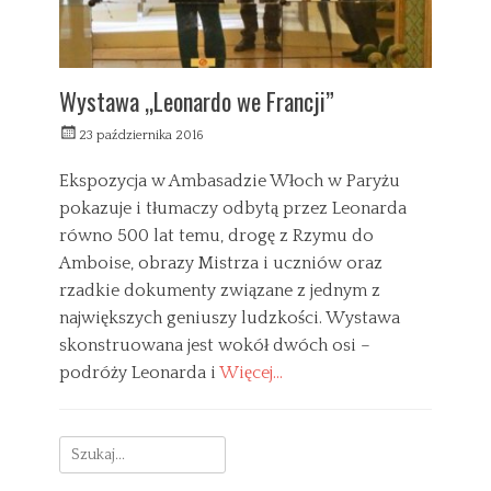
Wystawa „Leonardo we Francji”
W
23 października 2016
y
s
Ekspozycja w Ambasadzie Włoch w Paryżu
ł
pokazuje i tłumaczy odbytą przez Leonarda
a
równo 500 lat temu, drogę z Rzymu do
n
y
Amboise, obrazy Mistrza i uczniów oraz
rzadkie dokumenty związane z jednym z
największych geniuszy ludzkości. Wystawa
skonstruowana jest wokół dwóch osi –
podróży Leonarda i
Więcej…
C
a
D
Search
t
w
e
o
for: