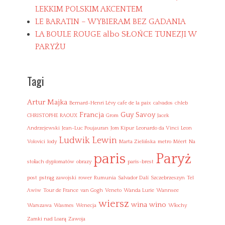
d
LEKKIM POLSKIM AKCENTEM
a
LE BARATIN – WYBIERAM BEZ GADANIA
V
LA BOULE ROUGE albo SŁOŃCE TUNEZJI W
i
n
PARYŻU
c
i
,
Tagi
P
a
Artur Majka
r
Bernard-Henri Lévy
cafe de la paix
calvados
chleb
y
Francja
Guy Savoy
CHRISTOPHE RAOUX
Grom
Jacek
ż
Andrzejewski
Jean-Luc Poujauran
Jom Kipur
Leonardo da Vinci
Leon
,
Ludwik Lewin
W
Volovici
lody
Marta Zielińska
metro
Méert
Na
ł
Paryż
paris
o
stołach dyplomatów
obrazy
paris-brest
c
h
post
pstrąg zawojski
rower
Rumunia
Salvador Dalí
Szczebrzeszyn
Tel
y
Awiw
Tour de France
van Gogh
Veneto
Wanda Lurie
Wannsee
,
wiersz
wina
wino
Warszawa
Wasmes
Wenecja
Włochy
Z
a
Zamki nad Loarą
Zawoja